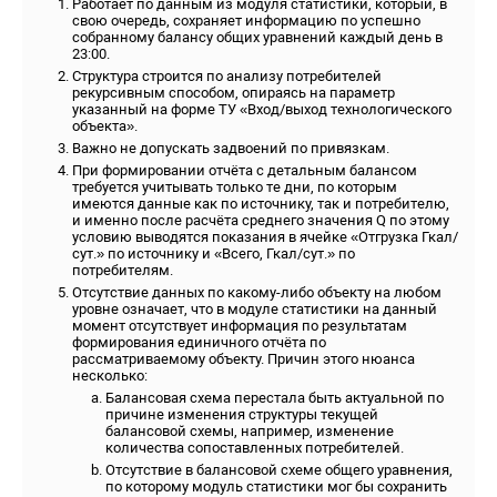
Работает по данным из модуля статистики, который, в
свою очередь, сохраняет информацию по успешно
собранному балансу общих уравнений каждый день в
23:00.
Структура строится по анализу потребителей
рекурсивным способом, опираясь на параметр
указанный на форме ТУ «Вход/выход технологического
объекта».
Важно не допускать задвоений по привязкам.
При формировании отчёта с детальным балансом
требуется учитывать только те дни, по которым
имеются данные как по источнику, так и потребителю,
и именно после расчёта среднего значения Q по этому
условию выводятся показания в ячейке «Отгрузка Гкал/
сут.» по источнику и «Всего, Гкал/сут.» по
потребителям.
Отсутствие данных по какому-либо объекту на любом
уровне означает, что в модуле статистики на данный
момент отсутствует информация по результатам
формирования единичного отчёта по
рассматриваемому объекту. Причин этого нюанса
несколько:
Балансовая схема перестала быть актуальной по
причине изменения структуры текущей
балансовой схемы, например, изменение
количества сопоставленных потребителей.
Отсутствие в балансовой схеме общего уравнения,
по которому модуль статистики мог бы сохранить