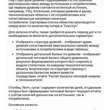
Под структурой уровней подразумевается построенная
вертикальная связь между источником и потребителями,
где первым уровнем считается истинный источник,
например, ТЭЦ, Котельная, а вторым уровнем и далее,
технологические объекты с их потребителями или
сопоставленные напрямую конечные
потребители. Сортировка списка объектов производится
сверху вниз по количеству потерь в "Гкал/сут".
Для запуска отчёта, также требуется указать период дат и по
необходимости включить дополнительные параметры:
Отобразить структуру уровней - отображает древо
уровней сопоставлений (вертикальных связей) между
источниками и потребителями в виде таблицы;
Отобразить детальный баланс по уровням - отображает
детальный тепловой баланс общего уравнения,
результат формирования которого был сохранён в
модуле статистики, по каждому технологическому
объекту. Аналогичную по структуре страницу с
детальным балансом можно вывести
посредством отчёта "Расчёт баланса тепловой энергии
и теплоносителя".
Столбец "Nотч, суток" содержит количество дней, по данным
которых был сформирован тепловой баланс текущего отчёта
с учётом наличия данных как на источнике, так и
потребителях.
Основные нюансы: