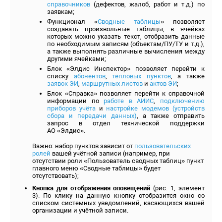
справочников
(дефектов, жалоб, работ и т.д.) по
заявкам;
Функционал «
Сводные таблицы
» позволяет
создавать произвольные таблицы, в ячейках
которых можно указать текст, отобразить данные
по необходимым записям (объектам/ПУ/ТУ и т.д.),
а также выполнять различные вычисления между
другими ячейками;
Блок «Элдис Инспектор» позволяет перейти к
списку
абонентов
,
тепловых пунктов
, а также
заявок ЭИ
,
маршрутных листов
и
актов ЭИ
;
Блок «Справка» позволяет перейти к справочной
информации по
работе в АИИС
,
подключению
приборов учёта
и
настройке модемов (устройств
сбора и передачи данных)
, а также отправить
запрос в отдел технической поддержки
АО «Элдис».
Важно: набор пунктов зависит от
пользовательских
ролей
вашей учётной записи (например, при
отсутствии роли «Пользователь сводных таблиц» пункт
главного меню «Сводные таблицы» будет
отсутствовать);
Кнопка для отображения оповещений
(рис. 1, элемент
3). По клику на данную кнопку отобразится окно со
списком системных уведомлений, касающихся вашей
организации и учётной записи.