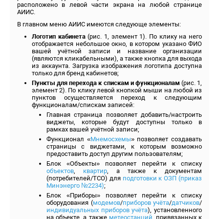
расположено в левой части экрана на любой странице
АИИС.
В главном меню АИИС имеются следующе элементы:
Логотип кабинета
(рис. 1, элемент 1). По клику на него
отображается небольшое окно, в котором указано ФИО
вашей учётной записи и название организации
(являются кликабельными), а также кнопка для выхода
из аккаунта. Загрузка изображения логотипа доступна
только для бренд кабинетов;
Пункты для перехода к спискам и функционалам
(рис. 1,
элемент 2). По клику левой кнопкой мыши на любой из
пунктов осуществляется переход к следующим
функционалам/спискам записей:
Главная страница позволяет добавить/настроить
виджеты, которые будут доступны только в
рамках вашей учётной записи;
Функционал «
Мнемосхемы
» позволяет создавать
страницы с виджетами, к которым возможно
предоставить доступ другим пользователям;
Блок «Объекты» позволяет перейти к списку
объектов
,
квартир
, а также к документам
(потребителей/ТСО) для
подготовки к ОЗП (приказ
Минэнерго №2234)
;
Блок «Приборы» позволяет перейти к списку
оборудования (
модемов
/
приборов учёта
/
датчиков
/
индивидуальных приборов учёта
), установленного
на объекте, а также
метеостанций
, привязанных к