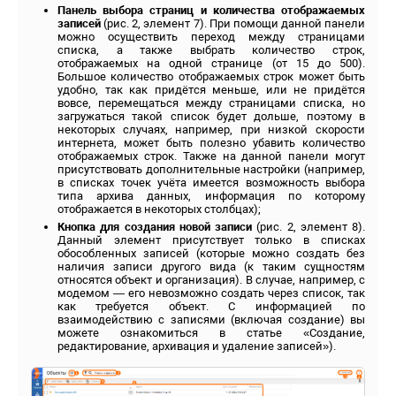
Панель выбора страниц и количества отображаемых
записей
(рис. 2, элемент 7). При помощи данной панели
можно осуществить переход между страницами
списка, а также выбрать количество строк,
отображаемых на одной странице (от 15 до 500).
Большое количество отображаемых строк может быть
удобно, так как придётся меньше, или не придётся
вовсе, перемещаться между страницами списка, но
загружаться такой список будет дольше, поэтому в
некоторых случаях, например, при низкой скорости
интернета, может быть полезно убавить количество
отображаемых строк. Также на данной панели могут
присутствовать дополнительные настройки (например,
в списках точек учёта имеется возможность выбора
типа архива данных, информация по которому
отображается в некоторых столбцах);
Кнопка для создания новой записи
(рис. 2, элемент 8).
Данный элемент присутствует только в списках
обособленных записей (которые можно создать без
наличия записи другого вида (к таким сущностям
относятся объект и организация). В случае, например, с
модемом — его невозможно создать через список, так
как требуется объект. С информацией по
взаимодействию с записями (включая создание) вы
можете ознакомиться в статье «Создание,
редактирование, архивация и удаление записей»).