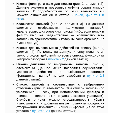
Кнопка фильтра и поле для поиска
(рис. 2, элемент 2).
Данные элементы позволяют отфильтровать список
записей. С подробностями об этих элементах вы
можете ознакомиться в статье «
Поиск, фильтры и
теги
»;
Количество записей
(рис. 2, элемент 3). На данном
элементе отображается количество записей,
удовлетворяющих условиям поиска (либо, если поиск и
фильтр был не задействован — количество всех
записей выбранного типа, к которым ваша организация
имеет доступ);
Кнопка для вызова меню действий по списку
(рис. 2,
элемент 4). По клику на данную кнопку появляется
меню с рядом действий по всему списку, функционал
которого разобран в
пункте 2.2
данной статьи;
Панель действий по выбранным записям
(рис. 2,
элемент 5). Данное меню позволяет осуществлять
массовые действия по выбранным записям
(функционал данной панели разобран в
пункте 2.3
данной статьи);
Список записей в соответствии с выбранными
столбцами
(рис. 2, элемент 6). Сам список записей (по
умолчанию — всех, при использовании фильтра и
поиска — только тех, что удовлетворяют условиям).
Столбцы списка можно отредактировать: убрать
имеющиеся или добавить новые, поменять порядок их
отображения, изменить ширину (информация об этом
указана в
пункте 2.2.1
данной статьи);