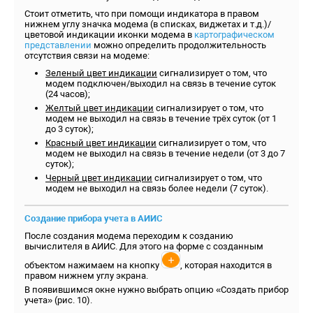
Стоит отметить, что при помощи индикатора в правом
нижнем углу значка модема (в списках, виджетах и т.д.)/
цветовой индикации иконки модема в
картографическом
представлении
можно определить продолжительность
отсутствия связи на модеме:
Зеленый цвет индикации
сигнализирует о том, что
модем подключен/выходил на связь в течение суток
(24 часов);
Желтый цвет
индикации
сигнализирует о том, что
модем не выходил на связь в течение трёх суток (от 1
до 3 суток);
Красный цвет
индикации
сигнализирует о том, что
модем не выходил на связь в течение недели (от 3 до 7
суток);
Черный цвет
индикации
сигнализирует о том, что
модем не выходил на связь более недели (7 суток).
Создание прибора учета в АИИС
После создания модема переходим к созданию
вычислителя в АИИС. Для этого на форме с созданным
объектом нажимаем на кнопку
, которая находится в
правом нижнем углу экрана.
В появившимся окне нужно выбрать опцию «Создать прибор
учета» (рис. 10).